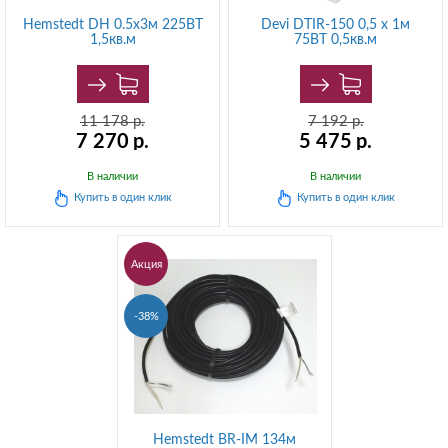
Hemstedt DH 0.5х3м 225ВТ
Devi DTIR-150 0,5 х 1м
1,5кв.м
75ВТ 0,5кв.м
11 178
р.
7 192
р.
7 270
р.
5 475
р.
В наличии
В наличии
Купить в
один клик
Купить в
один клик
Акция
-38%
Hemstedt BR-IM 134м