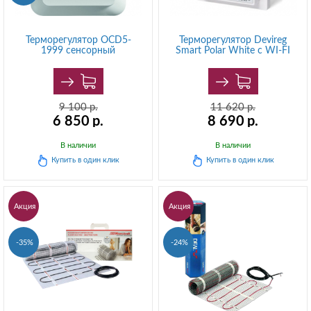
Терморегулятор OCD5-
Терморегулятор Devireg
1999 сенсорный
Smart Polar White c WI-FI
9 100
р.
11 620
р.
6 850
р.
8 690
р.
В наличии
В наличии
Купить в
один клик
Купить в
один клик
Акция
Акция
-35%
-24%