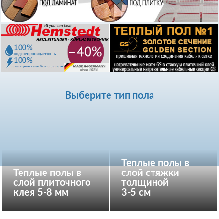
Выберите тип пола
Теплые полы в
Теплые полы в
слой стяжки
слой плиточного
толщиной
клея 5-8 мм
3-5 см