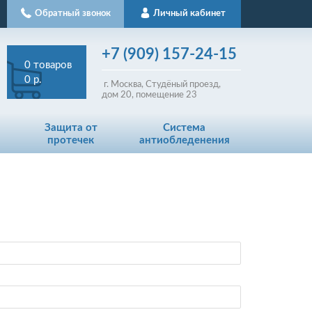
Обратный звонок
Личный кабинет
+7
(909)
157-24-15
0
товаров
0 р.
г. Москва, Студёный проезд,
д
ом
20, помещение 23
Защита от
Система
протечек
антиобледенения