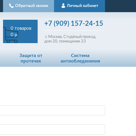
Обратный звонок
Личный кабинет
+7
(909)
157-24-15
0
товаров
0 р.
г. Москва, Студёный проезд,
д
ом
20, помещение 23
Защита от
Система
протечек
антиобледенения