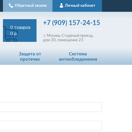
Обратный звонок
Личный кабинет
+7
(909)
157-24-15
0
товаров
0 р.
г. Москва, Студёный проезд,
д
ом
20, помещение 23
Защита от
Система
протечек
антиобледенения