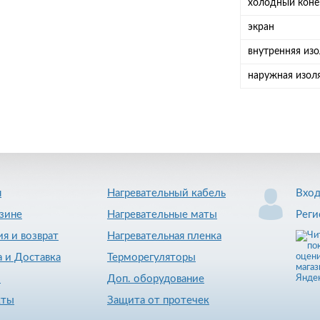
холодный кон
экран
внутренняя из
наружная изо
я
Нагревательный кабель
Вхо
зине
Нагревательные маты
Реги
ия и возврат
Нагревательная пленка
 и Доставка
Терморегуляторы
и
Доп. оборудование
кты
Защита от протечек