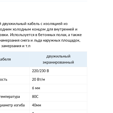
 двухжильный кабель с изоляцией из
,одним холодным концом для внутренней и
овки. Используется в бетонных полах, а также
намерзания снега и льда наружных площадок,
 замерзания и т.п
двужильный
кабеля
экранированный
220/230 В
ость
20 Вт/м
6 мм
 температура
80С
иаметр изгиба
40мм