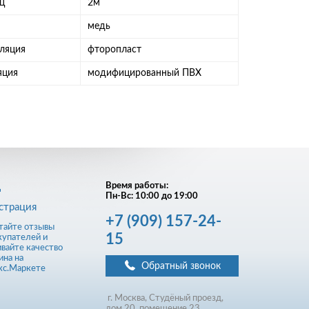
ец
2м
медь
оляция
фторопласт
ляция
модифицированный ПВХ
д
Время работы:
Пн-Вс: 10:00 до 19:00
страция
+7
(909)
157-24-
15
Обратный звонок
г. Москва, Студёный проезд,
д
ом
20, помещение 23