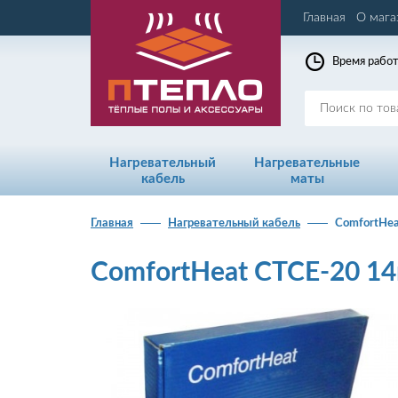
Главная
О мага
Время работ
Нагревательный
Нагревательные
кабель
маты
Главная
Нагревательный кабель
ComfortHe
ComfortHeat CTCE-20 1