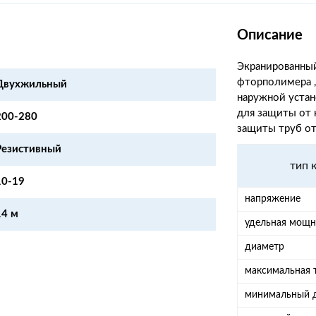
Описание
Экранированный
фторполимера 
Двухжильный
наружной устан
для защиты от 
200-280
защиты труб от
Резистивный
тип 
10-19
напряжение
14 м
удельная мощн
диаметр
максимальная
минимальный д