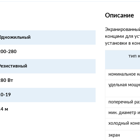
Описание
Экранированны
концами для ус
Одножильный
установки в ко
200-280
тип 
Резистивный
номинальное н
280 Вт
удельная мощн
10-19
поперечный ра
14 м
мин. диаметр и
холодный коне
экран