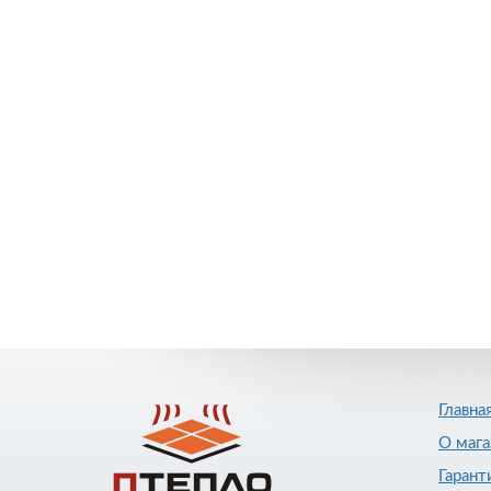
Главна
О мага
Гарант