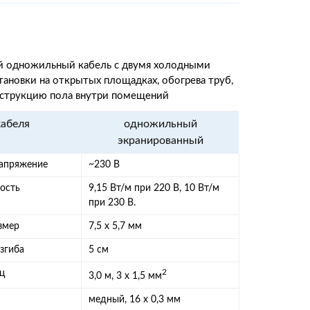
й одножильный кабель с двумя холодными
тановки на открытых площадках, обогрева труб,
нструкцию пола внутри помещений
кабеля
одножильный
экранированный
апряжение
~230 В
ость
9,15 Вт/м при 220 В, 10 Вт/м
при 230 В.
змер
7,5 х 5,7 мм
згиба
5 см
ц
2
3,0 м, 3 х 1,5 мм
медный, 16 х 0,3 мм