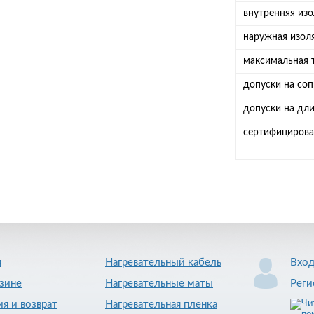
внутренняя из
наружная изол
максимальная 
допуски на со
допуски на дл
сертифициров
я
Нагревательный кабель
Вхо
зине
Нагревательные маты
Реги
ия и возврат
Нагревательная пленка