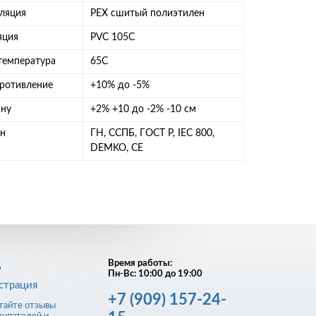
оляция
РЕХ сшитый полиэтилен
яция
PVC 105C
температура
65C
противление
+10% до -5%
ину
+2% +10 до -2% -10 см
ан
ГН, ССПБ, ГОСТ Р, IEC 800,
DEMKO, CE
д
Время работы:
Пн-Вс: 10:00 до 19:00
страция
+7
(909)
157-24-