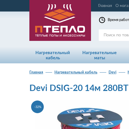
Главная
О мага
Время работ
Нагревательный
Нагревательные
кабель
маты
Главная
Нагревательный кабель
Devi
Devi DSIG-20 14м 280ВТ
-32%