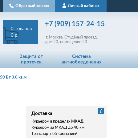
Обратный звонок
Личный кабинет
+7
(909)
157-24-15
0
товаров
0 р.
г. Москва, Студёный проезд,
д
ом
20, помещение 23
Защита от
Система
протечек
антиобледенения
0 Вт 3.0 кв.м
Доставка
Курьером в пределах МКАД
Курьером за МКАД до 40 км
Транспортной компанией