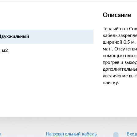
Описание
Теплый пол Com
кабель,закрепл
Двухжильный
шириной 0,5 м.
мат". Отсутстви
3 м2
помощью плито
прогрев и выхо
дополнительным
увеличение выс
плитку.
я
Нагревательный кабель
Вхо