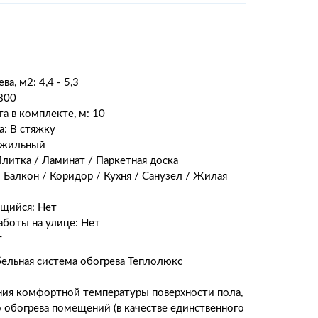
ва, м2:
4
,
4
-
5
,
3
800
а в комплекте, м: 10
: В стяжку
ужильный
Плитка / Ламинат / Паркетная доска
 Балкон / Коридор / Кухня / Санузел / Жилая
щийся: Нет
боты на улице: Нет
т
ельная система обогрева Теплолюкс
ния комфортной температуры поверхности пола,
о обогрева помещений (в качестве единственного