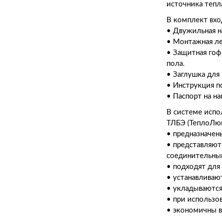
источника тепл
В комплект вхо
• Двужильная н
• Монтажная ле
• Защитная гоф
пола.
• Заглушка для
• Инструкция п
• Паспорт на н
В системе испо
ТЛБЭ (ТеплоЛюк
• предназначен
• представляют
соединительн
• подходят для
• устанавливаю
• укладываются
• при использо
• экономичны в