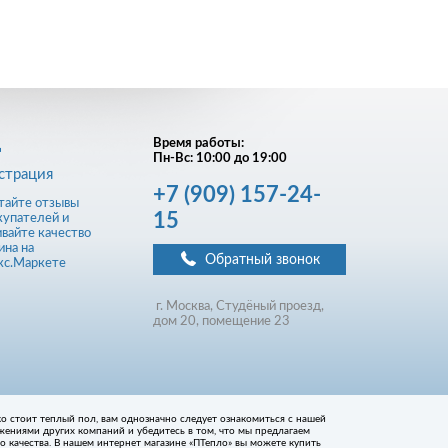
д
Время работы:
Пн-Вс: 10:00 до 19:00
страция
+7
(909)
157-24-
15
Обратный звонок
г. Москва, Студёный проезд,
д
ом
20, помещение 23
ько стоит теплый пол, вам однозначно следует ознакомиться с нашей
жениями других компаний и убедитесь в том, что мы предлагаем
 качества. В нашем интернет магазине «ПТепло» вы можете купить