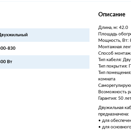
Описание
Длина, м:
42
.0
Площадь обогре
Двухжильный
Мощность, Вт: 
Монтажная лент
800-830
Способ монтажа
Тип кабеля: Дв
800 Вт
Тип покрытия: 
Тип помещения:
комната
Саморегулирую
Возможность ра
Гарантия: 50 ле
Двужильная каб
предназначена:
• для обеспече
• для основног