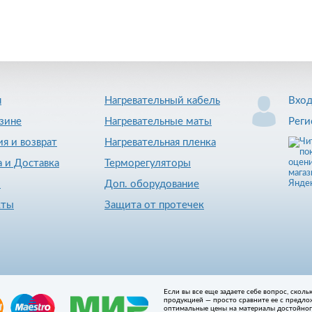
я
Нагревательный кабель
Вхо
зине
Нагревательные маты
Реги
ия и возврат
Нагревательная пленка
 и Доставка
Терморегуляторы
и
Доп. оборудование
кты
Защита от протечек
Если вы все еще задаете себе вопрос, скол
продукцией — просто сравните ее с предло
оптимальные цены на материалы достойного