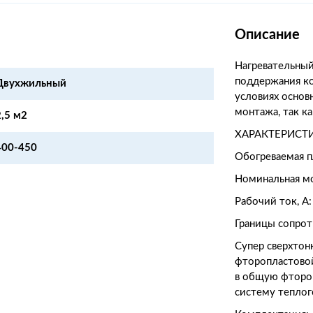
Описание
Нагревательный
поддержания к
Двухжильный
условиях основ
монтажа, так ка
2,5 м2
ХАРАКТЕРИСТ
400-450
Обогреваемая п
Номинальная мо
Рабочий ток, А:
Границы сопрот
Супер сверхтонк
фторопластово
в общую фторо
систему теплого