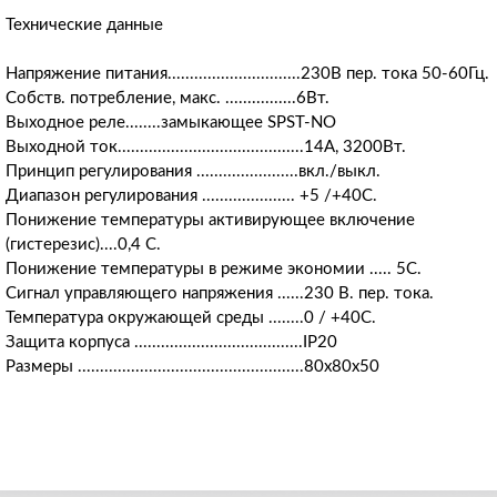
Технические данные
Напряжение питания..............................230В пер. тока 50-60Гц.
Собств. потребление, макс. ................6Вт.
Выходное реле........замыкающее SPST-NO
Выходной ток..........................................14А, 3200Вт.
Принцип регулирования .......................вкл./выкл.
Диапазон регулирования ..................... +5 /+40С.
Понижение температуры активирующее включение
(гистерезис)....0,4 С.
Понижение температуры в режиме экономии ..... 5С.
Сигнал управляющего напряжения ......230 В. пер. тока.
Температура окружающей среды ........0 / +40С.
Защита корпуса ......................................IP20
Размеры ...................................................80х80х50