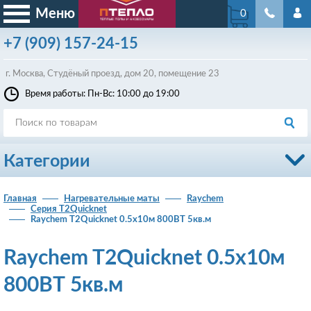
Меню
0
+7
(909)
157-24-15
г. Москва, Студёный проезд, д
ом
20, помещение 23
Время работы: Пн-Вс: 10:00 до 19:00
Категории
Главная
Нагревательные маты
Raychem
Cерия T2Quicknet
Raychem T2Quicknet 0.5х10м 800ВТ 5кв.м
Raychem T2Quicknet 0.5х10м
800ВТ 5кв.м