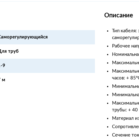
Описание
Тип кабеля:
Саморегулирующийся
саморегули
Рабочее нап
Для труб
Номинальная
Максимальна
1-9
Максимальна
часов: + 85°
7 м
Минимальный
Минимальная
Максимальна
трубы: + 40
Материал из
Сопротивле
Сечение то