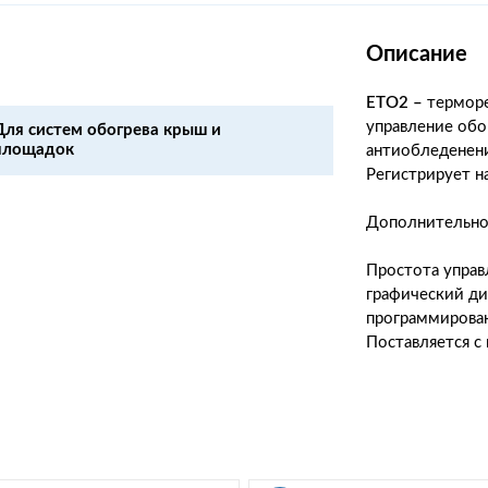
Описание
ETO2 –
терморе
управление обо
Для систем обогрева крыш и
площадок
антиобледенени
Регистрирует н
Дополнительно
Простота управ
графический ди
программирован
Поставляется с