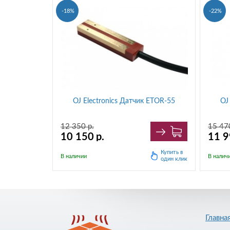
-18%
-22%
OJ Electronics Датчик ETOR-55
OJ
12 350
р.
15 47
10 150
р.
11 
Купить в
В наличии
В налич
один клик
Главна