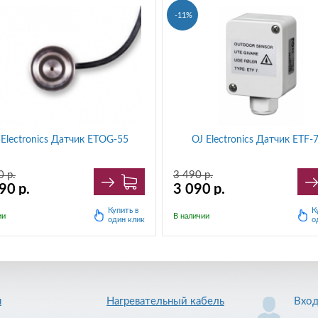
-11%
 Electronics Датчик ETOG-55
OJ Electronics Датчик ETF-
0
р.
3 490
р.
990
р.
3 090
р.
Купить в
К
ии
В наличии
один клик
о
я
Нагревательный кабель
Вхо