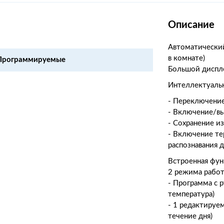
Описание
Автоматический
в комнате)
Программируемые
Большой диспл
Интеллектуальн
- Переключени
- Включение/в
- Сохранение и
- Включение те
распознавания 
Встроенная фун
2 режима рабо
- Программа с 
температура)
- 1 редактируе
течение дня)