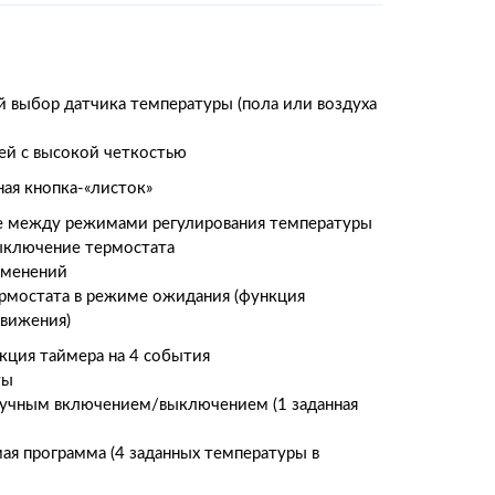
 выбор датчика температуры (пола или воздуха
ей с высокой четкостью
ая кнопка-«листок»
е между режимами регулирования температуры
ыключение термостата
зменений
рмостата в режиме ожидания (функция
движения)
кция таймера на 4 события
ты
ручным включением/выключением (1 заданная
мая программа (4 заданных температуры в