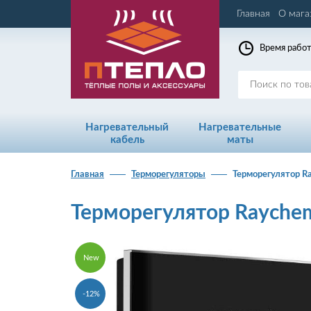
Главная
О мага
Время работ
Нагревательный
Нагревательные
кабель
маты
Главная
Терморегуляторы
Терморегулятор R
Терморегулятор Rayche
New
-12%