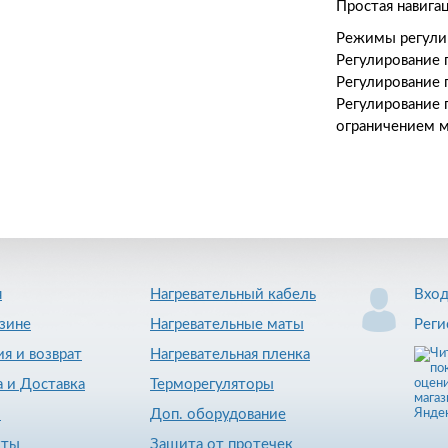
Простая навига
Режимы регули
Регулирование 
Регулирование 
Регулирование 
ограничением 
я
Нагревательный кабель
Вхо
зине
Нагревательные маты
Реги
ия и возврат
Нагревательная пленка
 и Доставка
Терморегуляторы
и
Доп. оборудование
кты
Защита от протечек