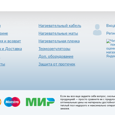
я
Нагревательный кабель
Вхо
зине
Нагревательные маты
Реги
ия и возврат
Нагревательная пленка
 и Доставка
Терморегуляторы
и
Доп. оборудование
кты
Защита от протечек
Если вы все еще задаете себе вопрос, скол
продукцией — просто сравните ее с предло
оптимальные цены на материалы достойного
теплый пол недорого и максимально опера
заказов.