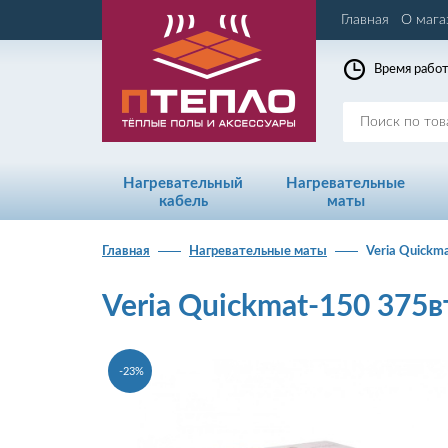
Главная
О мага
Время работ
Нагревательный
Нагревательные
кабель
маты
Главная
Нагревательные маты
Veria Quickma
Veria Quickmat-150 375вт
-23%