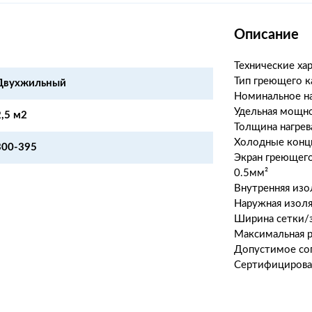
Описание
Технические ха
Тип греющего к
Двухжильный
Номинальное н
Удельная мощно
2,5 м2
Толщина нагрев
Холодные концы:
300-395
Экран греющего
0.5мм²
Внутренняя изо
Наружная изоля
Ширина сетки/з
Максимальная р
Допустимое соп
Сертифицирован