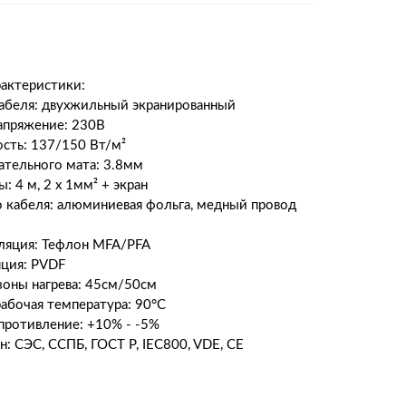
рактеристики:
абеля: двухжильный экранированный
апряжение: 230В
сть: 137/150 Вт/м²
ательного мата: 3.8мм
 4 м, 2 х 1мм² + экран
 кабеля: алюминиевая фольга, медный провод
ляция: Тефлон MFA/PFA
ция: PVDF
оны нагрева: 45см/50см
абочая температура: 90°С
ротивление: +10% - -5%
: СЭС, ССПБ, ГОСТ Р, IEC800, VDE, CE