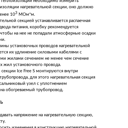
 теплоизоляции необходимо измерить
изоляции нагревательной секции, оно должно
3
менее 10
МОм*м.
ательной секцией устанавливается распаечная
двода питания, коробку рекомендуется
, чтобы на нее не попадали атмосферные осадки
чи.
лины установочных проводов нагревательной
ется их удлинение силовыми кабелями с
ми жилами сечением не менее чем сечение
 жил установочного провода.
е секции
Ice
Free
S
монтируются внутри
трубопровода, для этого нагревательная секция
 сальниковый узел с уплотнением
на обогреваемый трубопровод.
Ь
давать напряжение на нагревательную секцию,
ту.
осить изменения в конструкцию нагревательной