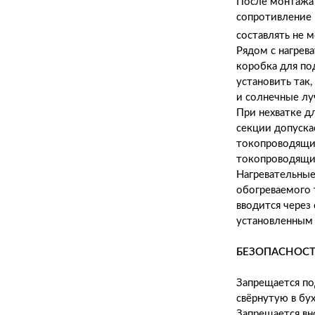
После монтажа
сопротивление 
составлять не 
Рядом с нагрев
коробка для по
установить так
и солнечные лу
При нехватке д
секции допуска
токопроводящи
токопроводящих
Нагревательны
обогреваемого 
вводится через
установленным 
БЕЗОПАСНОСТ
Запрещается по
свёрнутую в бух
Запрещается вн