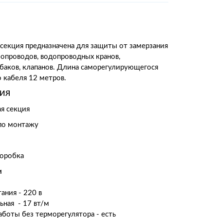
 секция предназначена для защиты от замерзания
бопроводов, водопроводных кранов,
баков, клапанов. Длина саморегулирующегося
о кабеля 12 метров.
ИЯ
ая секция
по монтажу
коробка
и
ания - 220 в
ная - 17 вт/м
боты без терморегулятора - есть