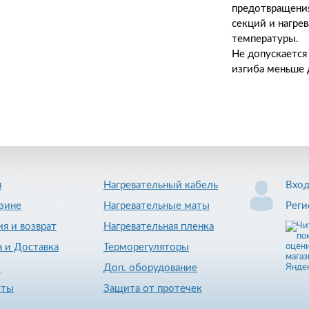
предотвращения
секций и нагре
температуры.
Не допускается
изгиба меньше 
я
Нагревательный кабель
Вхо
зине
Нагревательные маты
Реги
ия и возврат
Нагревательная пленка
 и Доставка
Терморегуляторы
и
Доп. оборудование
кты
Защита от протечек