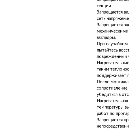
секции.
Запрещается вк
сеть напряжени
Запрещается эк
механическими
взглядом.
При случайном 
пытайтесь восс
поврежденный у
Нагревательные
таким теплоиз
поддерживает г
После монтажа
сопротивление 
убедиться в от
Нагревательная
температуры в
работ по пропа
Запрещается пр
непосредственн