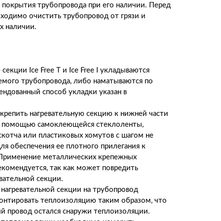
 покрытия трубопровода при его наличии. Перед
одимо очистить трубопровод от грязи и
х наличии.
е секции
Ice
Free
T
и
Ice
Free
I
укладываются
емого трубопровода, либо наматываются по
ендованный способ укладки указан в
крепить нагревательную секцию к нижней части
с помощью самоклеющейся стеклоленты,
котча или пластиковых хомутов с шагом не
ля обеспечения ее плотного прилегания к
 Применение металлических крепежных
екомендуется, так как может повредить
вательной секции.
нагревательной секции на трубопровод
онтировать теплоизоляцию таким образом, что
й провод остался снаружи теплоизоляции.